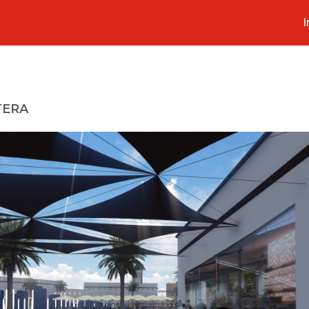
I
TERA