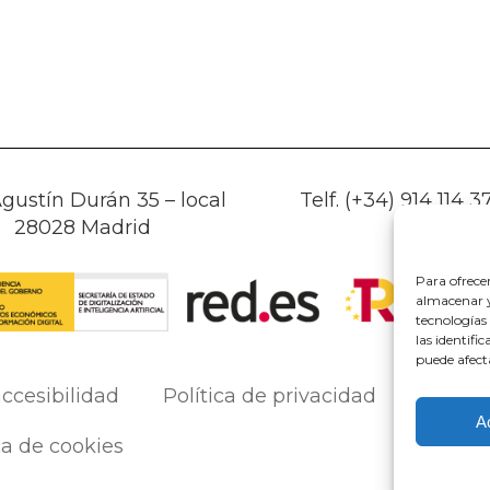
gustín Durán 35 – local
Telf. (+34) 914 114 3
28028 Madrid
Para ofrece
almacenar y/
tecnologías
las identifi
puede afect
ccesibilidad
Política de privacidad
A
ca de cookies