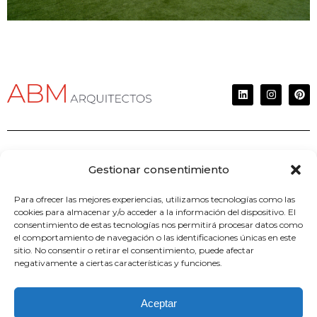
Álvarez Blanco Morugán Arquitectos
Gestionar consentimiento
C/ Agustín Durán 35 – local 28028
Para ofrecer las mejores experiencias, utilizamos tecnologías como las
Madrid
cookies para almacenar y/o acceder a la información del dispositivo. El
consentimiento de estas tecnologías nos permitirá procesar datos como
el comportamiento de navegación o las identificaciones únicas en este
Telf. (+34) 914 114 375
sitio. No consentir o retirar el consentimiento, puede afectar
negativamente a ciertas características y funciones.
info@abmarquitectos.com
Aceptar