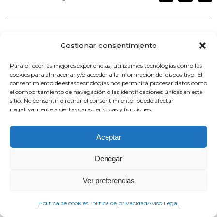
Álvarez Blanco Morugán Arquitectos
Gestionar consentimiento
C/ Agustín Durán 35 – local 28028
Para ofrecer las mejores experiencias, utilizamos tecnologías como las
Madrid
cookies para almacenar y/o acceder a la información del dispositivo. El
consentimiento de estas tecnologías nos permitirá procesar datos como
el comportamiento de navegación o las identificaciones únicas en este
Telf. (+34) 914 114 375
sitio. No consentir o retirar el consentimiento, puede afectar
negativamente a ciertas características y funciones.
info@abmarquitectos.com
Aceptar
Denegar
Ver preferencias
Política de cookies
Política de privacidad
Aviso Legal